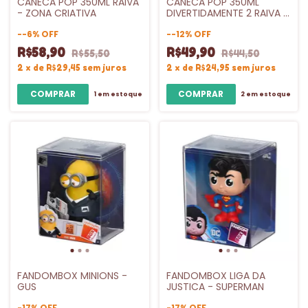
CANECA POP 350ML RAIVA
CANECA POP 350ML
- ZONA CRIATIVA
DIVERTIDAMENTE 2 RAIVA -
ZONA CRIATIVA
-
-6
%
OFF
-
-12
%
OFF
R$58,90
R$49,90
R$55,50
R$44,50
2
x
de
R$29,45
sem juros
2
x
de
R$24,95
sem juros
1
em estoque
2
em estoque
FANDOMBOX MINIONS -
FANDOMBOX LIGA DA
GUS
JUSTICA - SUPERMAN
-
17
%
OFF
-
17
%
OFF