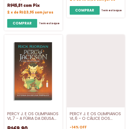
R$45,51
com
Pix
1
em estoque
2
x
de
R$23,95
sem juros
1
em estoque
PERCY J. E OS OLIMPIANOS
PERCY J. E OS OLIMPIANOS
VL.7 - A FÚRIA DA DEUSA
VL.6 - O CÁLICE DOS
TRÍPLICE - INTRINSECA
DEUSES - INTRINSECA
-
14
%
OFF
R$69,90