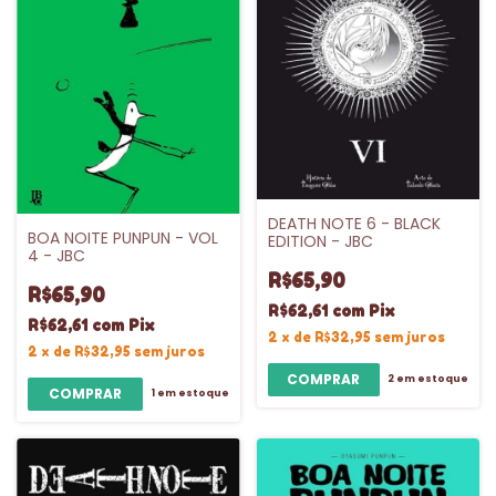
DEATH NOTE 6 - BLACK
BOA NOITE PUNPUN - VOL
EDITION - JBC
4 - JBC
R$65,90
R$65,90
R$62,61
com
Pix
R$62,61
com
Pix
2
x
de
R$32,95
sem juros
2
x
de
R$32,95
sem juros
2
em estoque
1
em estoque