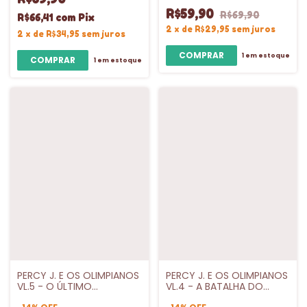
R$59,90
R$69,90
R$66,41
com
Pix
2
x
de
R$29,95
sem juros
2
x
de
R$34,95
sem juros
1
em estoque
1
em estoque
PERCY J. E OS OLIMPIANOS
PERCY J. E OS OLIMPIANOS
VL.5 - O ÚLTIMO
VL.4 - A BATALHA DO
OLIMPIANO - VOL V -
LABIRINTO - INTRINSECA