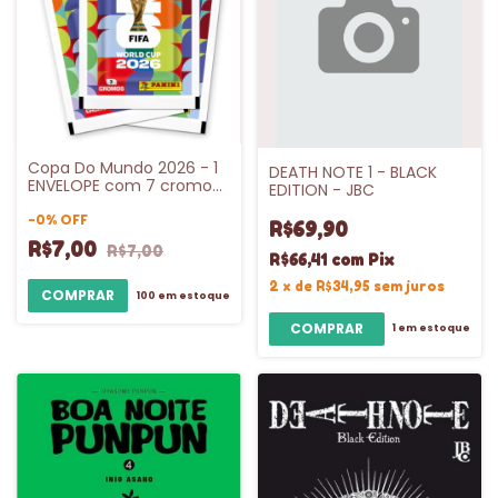
Copa Do Mundo 2026 - 1
DEATH NOTE 1 - BLACK
ENVELOPE com 7 cromos
EDITION - JBC
- FIFA WORLD CUP 2026™️-
PRÉ-VENDA
-
0
%
OFF
R$69,90
R$7,00
R$7,00
R$66,41
com
Pix
2
x
de
R$34,95
sem juros
100
em estoque
1
em estoque