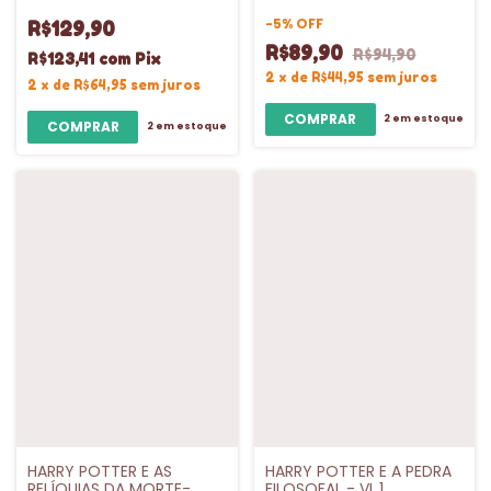
VL.4
VL.7
-
5
%
OFF
R$129,90
R$89,90
R$94,90
R$123,41
com
Pix
2
x
de
R$44,95
sem juros
2
x
de
R$64,95
sem juros
2
em estoque
2
em estoque
HARRY POTTER E AS
HARRY POTTER E A PEDRA
RELÍQUIAS DA MORTE-
FILOSOFAL - VL.1