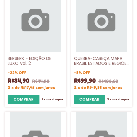
BERSERK - EDIÇÃO DE
QUEBRA-CABEÇA MAPA
LUXO Vol. 2
BRASIL ESTADOS E REGIÕES
- PEDAGÓGICO
-
22
%
OFF
-
8
%
OFF
R$34,90
R$99,90
R$44,90
R$108,60
2
x
de
R$17,45
sem juros
2
x
de
R$49,95
sem juros
1
em estoque
3
em estoque