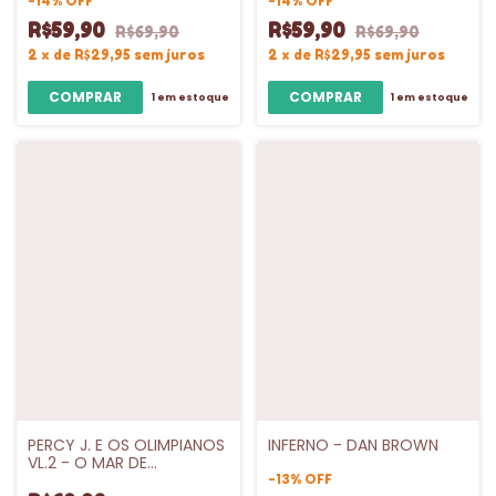
INTRINSECA
-
14
%
OFF
-
14
%
OFF
R$59,90
R$59,90
R$69,90
R$69,90
2
x
de
R$29,95
sem juros
2
x
de
R$29,95
sem juros
1
em estoque
1
em estoque
PERCY J. E OS OLIMPIANOS
INFERNO - DAN BROWN
VL.2 - O MAR DE
MONSTROS - INTRINSECA
-
13
%
OFF