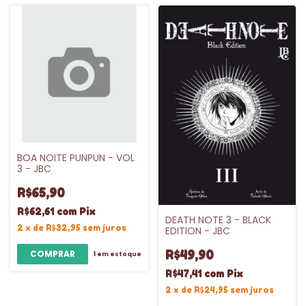
BOA NOITE PUNPUN - VOL
3 - JBC
R$65,90
R$62,61
com
Pix
DEATH NOTE 3 - BLACK
2
x
de
R$32,95
sem juros
EDITION - JBC
R$49,90
1
em estoque
R$47,41
com
Pix
2
x
de
R$24,95
sem juros