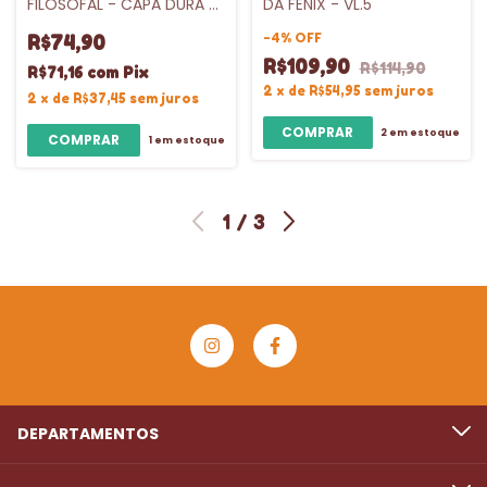
FILOSOFAL - CAPA DURA -
DA FÊNIX - VL.5
VL.1
-
4
%
OFF
R$74,90
R$109,90
R$114,90
R$71,16
com
Pix
2
x
de
R$54,95
sem juros
2
x
de
R$37,45
sem juros
2
em estoque
1
em estoque
1
/
3
DEPARTAMENTOS