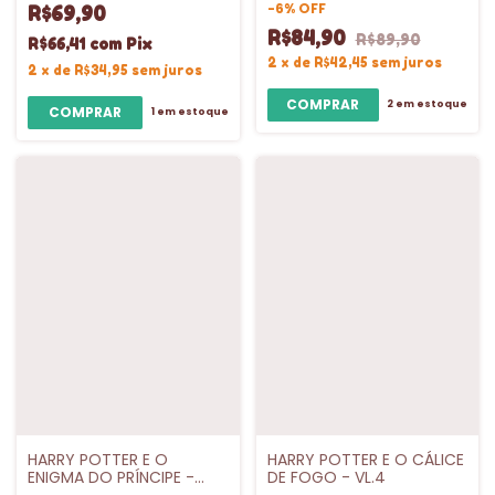
-
6
%
OFF
R$69,90
R$84,90
R$89,90
R$66,41
com
Pix
2
x
de
R$42,45
sem juros
2
x
de
R$34,95
sem juros
2
em estoque
1
em estoque
HARRY POTTER E O
HARRY POTTER E O CÁLICE
ENIGMA DO PRÍNCIPE -
DE FOGO - VL.4
CAPA DURA - VL.6