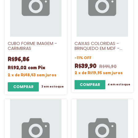
CUBO FORME IMAGEM -
CAIXAS COLORIDAS -
CARIMBRAS
BRINQUEDO EM MDF -
CARLU
-
11
%
OFF
R$96,86
R$39,90
R$44,90
R$92,02
com
Pix
2
x
de
R$19,95
sem juros
2
x
de
R$48,43
sem juros
4
em estoque
3
em estoque