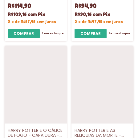
R$114,90
R$94,90
R$109,16
com
Pix
R$90,16
com
Pix
2
x
de
R$57,45
sem juros
2
x
de
R$47,45
sem juros
1
em estoque
1
em estoque
HARRY POTTER E O CÁLICE
HARRY POTTER E AS
DE FOGO - CAPA DURA -
RELIQUIAS DA MORTE -