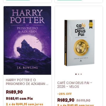
HARRY POTTER E O
CAFÉ COM DEUS PAI -
PRISIONEIRO DE AZKABAN -
2026 - VELOS
CAPA DURA - VL.3
R$89,90
-
26
%
OFF
R$85,41
com
Pix
R$82,90
R$111,90
2
x
de
R$44,95
sem juros
2
x
de
R$41,45
sem juros