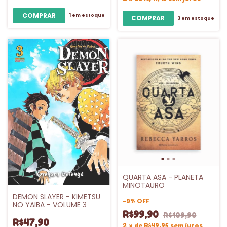
1
em estoque
3
em estoque
QUARTA ASA - PLANETA
MINOTAURO
DEMON SLAYER - KIMETSU
-
9
%
OFF
NO YAIBA - VOLUME 3
R$99,90
R$109,90
R$47,90
2
x
de
R$49,95
sem juros