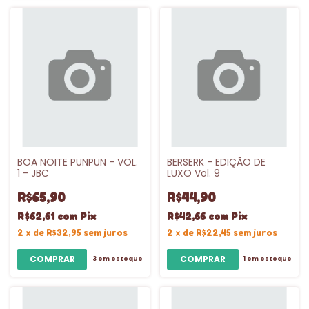
BOA NOITE PUNPUN - VOL.
BERSERK - EDIÇÃO DE
1 - JBC
LUXO Vol. 9
R$65,90
R$44,90
R$62,61
com
Pix
R$42,66
com
Pix
2
x
de
R$32,95
sem juros
2
x
de
R$22,45
sem juros
3
em estoque
1
em estoque