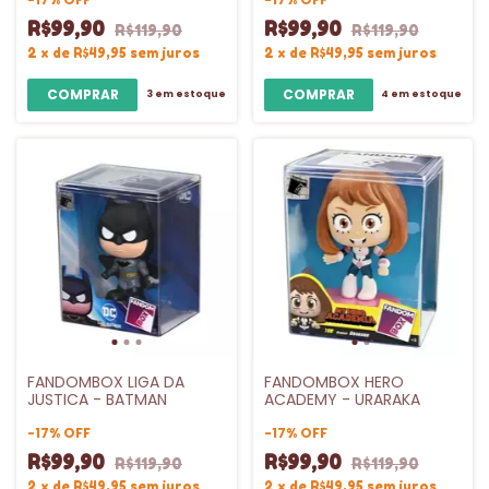
R$99,90
R$99,90
R$119,90
R$119,90
2
x
de
R$49,95
sem juros
2
x
de
R$49,95
sem juros
3
em estoque
4
em estoque
FANDOMBOX LIGA DA
FANDOMBOX HERO
JUSTICA - BATMAN
ACADEMY - URARAKA
-
17
%
OFF
-
17
%
OFF
R$99,90
R$99,90
R$119,90
R$119,90
2
x
de
R$49,95
sem juros
2
x
de
R$49,95
sem juros