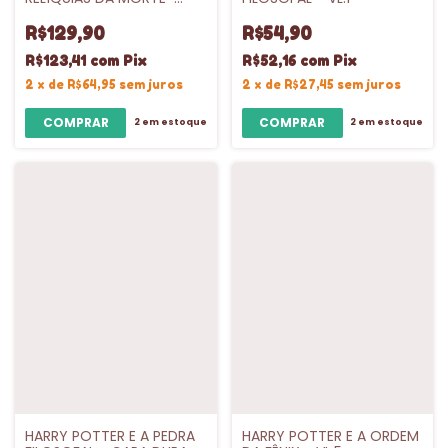
CAPA DURA - VL.7
R$129,90
R$54,90
R$123,41
com
Pix
R$52,16
com
Pix
2
x
de
R$64,95
sem juros
2
x
de
R$27,45
sem juros
2
em estoque
2
em estoque
HARRY POTTER E A PEDRA
HARRY POTTER E A ORDEM