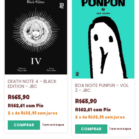
DEATH NOTE 4 - BLACK
BOA NOITE PUNPUN - VOL.
EDITION - JBC
2 - JBC
R$65,90
R$65,90
R$62,61
com
Pix
R$62,61
com
Pix
2
x
de
R$32,95
sem juros
2
x
de
R$32,95
sem juros
1
em estoque
1
em estoque