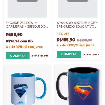
ENCAIXE VERTICAL -
ARAMADO ARCA DE NOÉ -
CARIMBRAS - BRINQUEDO
BRINQUEDO EDUCATIVO
EDUCATIVO EM MADEIRA
DE MADEIRA
-
4
%
OFF
R$98,90
R$185,90
R$193,90
R$93,96
com
Pix
2
x
de
R$92,95
sem juros
2
x
de
R$49,45
sem juros
1
em estoque
2
em estoque