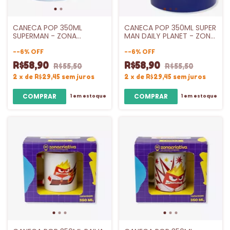
CANECA POP 350ML
CANECA POP 350ML SUPER
SUPERMAN - ZONA
MAN DAILY PLANET - ZONA
CRIATIVA
CRIATIVA
-
-6
%
OFF
-
-6
%
OFF
R$58,90
R$58,90
R$55,50
R$55,50
2
x
de
R$29,45
sem juros
2
x
de
R$29,45
sem juros
1
em estoque
1
em estoque