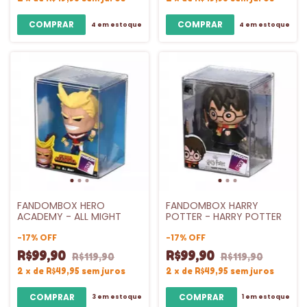
4
em estoque
4
em estoque
FANDOMBOX HERO
FANDOMBOX HARRY
ACADEMY - ALL MIGHT
POTTER - HARRY POTTER
-
17
%
OFF
-
17
%
OFF
R$99,90
R$99,90
R$119,90
R$119,90
2
x
de
R$49,95
sem juros
2
x
de
R$49,95
sem juros
3
em estoque
1
em estoque