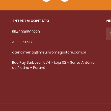
ENTRE EM CONTATO
NE
5543998599220
4335346517
atendimento@meulivromegastore.com.br
Rua Ruy Barbosa, 1074 - Loja 02 - Santo Antônio
da Platina - Paraná