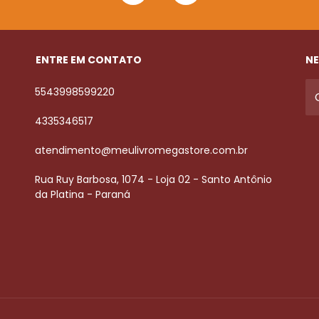
ENTRE EM CONTATO
NE
5543998599220
4335346517
atendimento@meulivromegastore.com.br
Rua Ruy Barbosa, 1074 - Loja 02 - Santo Antônio
da Platina - Paraná